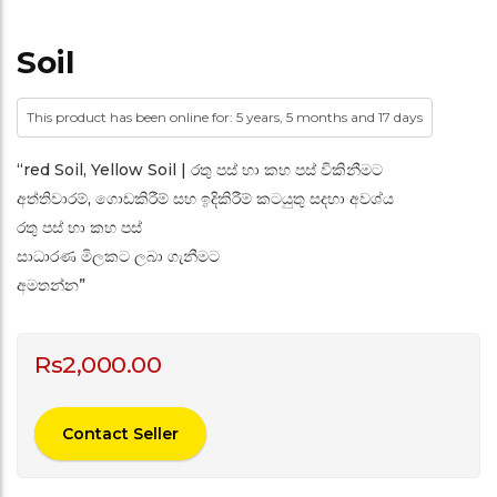
Soil
This product has been online for: 5 years, 5 months and 17 days
“red Soil, Yellow Soil | රතු පස් හා කහ පස් විකිනීමට
අත්තිවාරම්, ගොඩකිරීම් සහ ඉදිකිරීම් කටයුතු සදහා අවශ්ය
රතු පස් හා කහ පස්
සාධාරණ මිලකට ලබා ගැනීමට
අමතන්න”
Rs
2,000.00
Contact Seller