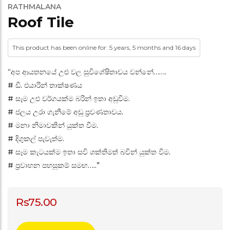
RATHMALANA
Roof Tile
This product has been online for: 5 years, 5 months and 16 days
“අප ආයතනයේ උළු වල සුවිශේෂිතාවය වන්නේ…….
# ඩී. එයාරින් තාක්ෂණය
# සෑම උළු වර්ගයක්ම බරින් ඉතා අඩුවීම.
# ජලය උරා ගැනීමේ අඩු ප්‍රවණතාවය.
# මනා නිමාවකින් යුක්ත වීම.
# දිගුකල් පැවැත්ම.
# සෑම කැටයක්ම ඉතා සවි ශක්තිමත් බවින් යුක්ත වීම.
# ප්‍රවාහන පහසුකම් සමඟ…..”
Rs
75.00