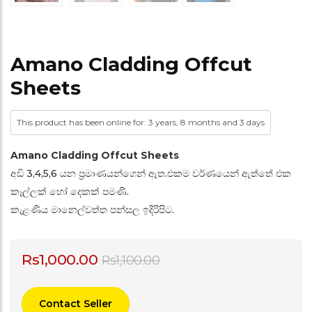
Amano Cladding Offcut
Sheets
This product has been online for: 3 years, 8 months and 3 days
Amano Cladding Offcut Sheets
අඩි 3,4,5,6 යන ප්‍රමාණයන්ගෙන් ඇත.එකම වර්ණයෙන් ඇත්තේ එක
කෑල්ලක් හෝ දෙකක් පමණි.
කැළණිය මානෙල්වත්ත පන්සල ඉදිරිපිට.
Rs
1,000.00
Rs
1,100.00
Contact Seller